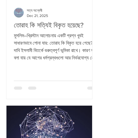
সত্য অন্বেষী
Dec 21, 2025
তোরাহ কি সত্যিই বিকৃত হয়েছে?
মুসলিম–খ্রিস্টান আলোচনায় একটি প্রশ্ন খুবই
সাধারণভাবে শোনা যায়: তোরাহ কি বিকৃত হয়ে গেছে? এই
দাবি ইসলামী বিতর্কে গুরুত্বপূর্ণ ভূমিকা রাখে। কারণ যদি
বলা যায় যে আগের ধর্মগ্রন্থগুলো আর নির্ভরযোগ্য নেই,
তাহলে কুরআনকেই একমাত্র সংরক্ষিত ও নির্ভুল ঐশী
গ্রন্থ হিসেবে উপস্থাপন করা সহজ হয়। কিন্তু এখানে
একটি গুরুত্বপূর্ণ বিষয় আছে। আমরা যদি কুরআন নিজেই
কী বলে তা মনোযোগ দিয়ে পড়ি এবং তার সঙ্গে ঐতিহাসিক
প্রমাণ মিলিয়ে দেখি, তাহলে একটি বড় প্রশ্ন সামনে
আসে। তোরাহ বিকৃত হয়েছে এই ধারণা ক