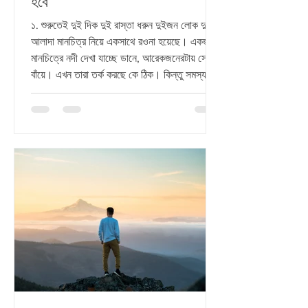
হবে
১. শুরুতেই দুই দিক দুই রাস্তা ধরুন দুইজন লোক দুইটা
আলাদা মানচিত্র নিয়ে একসাথে রওনা হয়েছে। একজনের
মানচিত্রে নদী দেখা যাচ্ছে ডানে, আরেকজনেরটায় সেটা
বাঁয়ে। এখন তারা তর্ক করছে কে ঠিক। কিন্তু সমস্যা
মানচিত্রেই—ভিত্তিটা এক না। খ্রিস্টান আর মুসলিমদের
আলাপও অনেকটা এরকম। তাই তর্কে ফল নেই, কারণ
আপনি এক গল্প বলছেন, আর তিনি বলছেন অন্য বইয়ের
সম্পূর্ণ আলাদা গল্প। ইসলামের মূল বিশ্বাসের শুরুটাই
এমন এক জায়গা থেকে যেখানে বাইবেলকে অবিশ্বস্ত
বলা হয়, যিশুকে ঈশ্বর মানা হয় না, আর মুহাম্মদকে সর্বশ