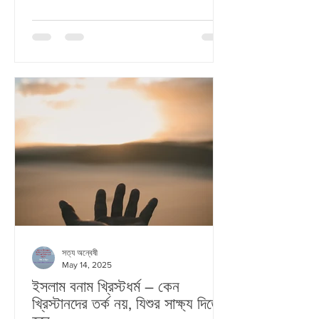
ঈশ্বরের স্বভাব নিয়ে চিন্তা করি। এই ব্লগে আমরা খুব
সহজভাবে এই তিনটি বিষয়ে কথা বলবো, যেন আপনি
নিজেই সিদ্ধান্ত নিতে পারেন — কে সত্যিকারের ঈশ্বর?
১. প্রেম: ঈশ্বর কি কেবল দয়ালু, নাকি তিনিই প্রেম?
ইসলামে আল্লাহর ৯৯টি নাম আছে। এর মধ্যে আছে —
করুণাময় (
সত্য অন্বেষী
May 14, 2025
ইসলাম বনাম খ্রিস্টধর্ম – কেন
খ্রিস্টানদের তর্ক নয়, যিশুর সাক্ষ্য দিতে