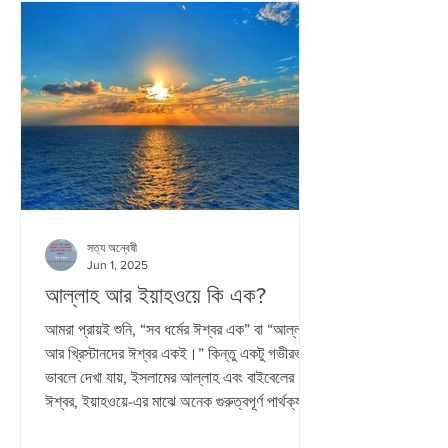
নিয়ন্ত্রণ। বহুদিন ধরে এগুলোকে দূরভবিষ্যতের প্রতীকী
চিত্র হিসেবে
সত্য অন্বেষী
Jun 1, 2025
আল্লাহ আর ইয়াহওয়ে কি এক?
আমরা প্রায়ই শুনি, “সব ধর্মের ঈশ্বর এক” বা “আল্লাহ
আর খ্রিস্টানদের ঈশ্বর একই।” কিন্তু একটু গভীরভাবে
ভাবলে দেখা যায়, ইসলামের আল্লাহ এবং বাইবেলের
ঈশ্বর, ইয়াহওয়ে-এর মাঝে অনেক গুরুত্বপূর্ণ পার্থক্য
আছে। বিশেষ করে যখন আমরা প্রেম, ক্ষমতা, এবং