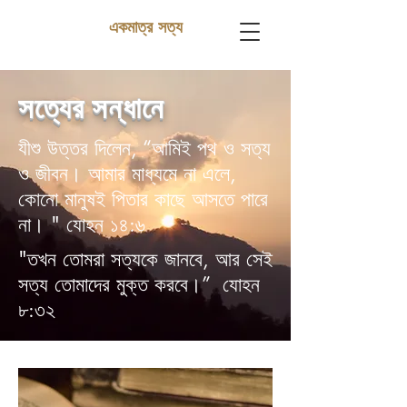
একমাত্র সত্য
সত্যের সন্ধানে
যীশু উত্তর দিলেন, “আমিই পথ ও সত্য
ও জীবন। আমার মাধ্যমে না এলে,
কোনো মানুষই পিতার কাছে আসতে পারে
না। " যোহন ১৪:৬
"তখন তোমরা সত্যকে জানবে, আর সেই
সত্য তোমাদের মুক্ত করবে।” যোহন
৮:৩২