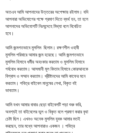
অতএব আমি আপনাদের উত্তরের অপেক্ষায় রইলাম। যদি 
আপনারা অভিযোগের পক্ষে প্রমাণ দিতে ব্যর্থ হন, তা হলে 
আপনাদের অভিযোগটি নিঃসন্দেহে মিথ্যা বলে বিবেচিত 
হবে।
আমি জন্মগতভাবে মুসলিম  ছিলাম। রক্ষণশীল ওহাবী 
মুসলিম পরিবারে আমার জন্ম হয়েছে। আমি জন্মগতভাবে 
মুসলিম হিসাবে ধর্মীয় অহংকার করতাম ও মুসলিম হিসাবে 
গর্ববোধ করতাম। আসমানী মূল কিতাব হিসাবে কোরআনকে 
বিশ্বাস ও সম্মান করতাম। খ্রীষ্টানদের আমি কাফের মনে 
করতাম। পবিত্র বাইবেল মানুষের লেখা, বিকৃত বই 
ভাবতাম। 
আমি যখন আমার বাবার ছেড়া বাইবেলটি পড়া শুরু করি, 
অবশ্যই তা বাইবেলের ভুল ও বিকৃত বলে প্রমাণ করার বৃথা 
চেষ্টা ছিল। এখনও অনেক মুসলিম যুবক আমার মতই 
করছেন, তার মধ্যে আপনারাও একজন । পবিত্র 