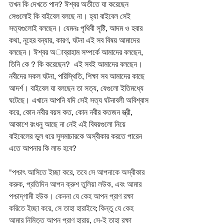
তখন কি দেখতে পান? ঈশ্বর অতীতে যা করেছেন 
সেগুলোই কি বাইবেল বলছে না। হ্যা বাইবেল সেই 
সত্যগুলোই বলছেন। যেমনঃ পৃথিবী সৃষ্টি, আদম ও হবার 
কথা, নূহের বন্যার, কারণ, ঘটনা এই সব বিষয় আমাদের 
বলছেন। ঈশ্বর অাব্রাহাম সম্পর্কে আমাদের বলছেন, 
তিনি কে ? কি করেছেন?  এই সবই আমাদের বলছেন। 
নবীদের সকল ঘটনা, পরিস্থিতি, শিক্ষা সব আমাদের কাছে 
আদর্শ। বাইবেল যা বলছেন তা সত্য, যেগুলো ইতিমধ্যে 
ঘটেছে। এখানে আপনি যদি সেই সত্য ঘটনাবলী অবিশ্বাস 
করে, কোন নবীর বয়স কত, কোন নবীর কতজন স্ত্রী, 
আকাশে রংধনু আছে না নেই এই বিষয়গুলো নিয়ে 
বাইবেলের ভুল ধরে সুসমাচারকে অস্বীকার করতে পারেন 
এতে আপনার কি লাভ হবে? 
"পশ্চাৎ আসিতে ইচ্ছা করে, তবে সে আপনাকে অস্বীকার 
করুক, প্রতিদিন আপন ক্রুশ তুলিয়া লউক, এবং আমার 
পশ্চাদ্‌গামী হউক। কেননা যে কেহ আপন প্রাণ রক্ষা 
করিতে ইচ্ছা করে, সে তাহা হারাইবে; কিন্তু যে কেহ 
আমার নিমিত্ত আপন প্রাণ হারায়, সে-ই তাহা রক্ষা 