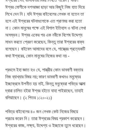
ঈশ্বরের সেই ঘটনাবলীর বিষয় লিখতে পারেন। কারণ 
ঈশ্বর মোশীকে দশআজ্ঞা ছাড়া আর কিছুই নিজ হাত দিয়ে 
লিখে দেন নি। যদি ঈশ্বর বাইবেলের লেখক না হতেন তা 
হলে এই ঈশ্বরের ঘটনাগুলোকে এত প্রাণময় করা হতো 
না। কোন মানুষের পক্ষে এই বিশাল ইতিহাস ও ঘটনা লেখা 
অসম্ভব। ঈশ্বর একের পর এক নবীকে বিশেষ উদ্দেশ্য 
সাধন করতে প্রেরণ করেছেন, কিন্তু তারা ঈশ্বরের বাক্য 
বলেছেন। বাইবেল আমাদের বলে যে, শাস্ত্রের প্রত্যেকটি 
কথা ঈশ্বরের, কোন মানুষের নিজের কথা নয় -
প্রথমে ইহা জ্ঞাত হও যে, শাস্ত্রীয় কোন ভাববাণী বক্তার 
নিজ ব্যাখ্যার বিষয় নয়; কারণ ভাববাণী কখনও মনুষ্যের 
ইচ্ছাক্রমে উপনীত হয় নাই, কিন্তু মনুষ্যেরা পবিত্র আত্মা 
দ্বারা চালিত হইয়া ঈশ্বর হইতে যাহা পাইয়াছেন, তাহাই 
বলিয়াছেন। (২ পিতর ১:২০-২১)
পবিত্র বাইবেলের ৪০ জন লেখক কেউ নিজের বিষয়ে 
প্রচার করেন নি। তারা ঈশ্বরের বিষয় প্রকাশ করেছেন। 
ঈশ্বরের কাজ, লক্ষ্য, উদ্দেশ্য ও ইচ্ছাকে তুলে ধরেছেন।