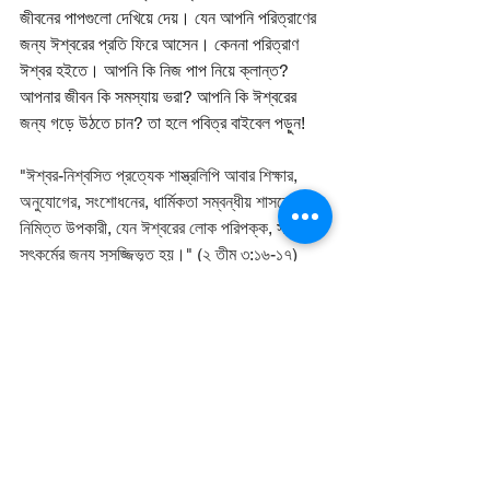
জীবনের পাপগুলো দেখিয়ে দেয়। যেন আপনি পরিত্রাণের 
জন্য ঈশ্বরের প্রতি ফিরে আসেন। কেননা পরিত্রাণ 
ঈশ্বর হইতে। আপনি কি নিজ পাপ নিয়ে ক্লান্ত? 
আপনার জীবন কি সমস্যায় ভরা? আপনি কি ঈশ্বরের 
জন্য গড়ে উঠতে চান? তা হলে পবিত্র বাইবেল পড়ুন!
"ঈশ্বর-নিশ্বসিত প্রত্যেক শাস্ত্রলিপি আবার শিক্ষার, 
অনুযোগের, সংশোধনের, ধার্মিকতা সম্বন্ধীয় শাসনের 
নিমিত্ত উপকারী, যেন ঈশ্বরের লোক পরিপক্ক, সমস্ত 
সৎকর্মের জন্য সুসজ্জিভূত হয়।" (২ তীম ৩:১৬-১৭)
প্রিয়, মুসলিম ভাই ও বোন, আমি আপনাদের বলছি বাইবেল 
বিকৃত, ভুল এগুলো বলে ঈশ্বরের আসির্বাদকে কেন 
প্রতিরোধ করছেন? একবার নিজের জীবনের বিষয় চিন্তা 
করুন! আপনি কি সত্যিই ঈশ্বরের সহিত পূর্ণমিলিত 
হয়েছেন? আপনি কি স্বর্গে যাওয়ার নিশ্চয়তা পেয়েছেন?
আরো দেখুন : কিভাবে কোরানের আলোকে তৌরাত, যাবুর, 