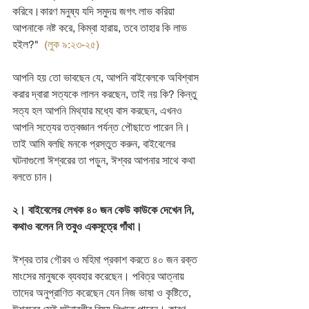
করিবে।কারণ মনুষ্য যদি সমুদয় জগৎ লাভ করিয়া 
আপনাকে নষ্ট করে, কিম্বা হারায়, তবে তাহার কি লাভ 
হইল?"
 (লুক ৯:২৩-২৫)
আপনি হয় তো ভাবছেন যে, আপনি বাইবেলকে অবিশ্বাস 
করার দ্বারা সত্যকে লালন করছেন, তাই নয় কি? কিন্তু 
সত্য হল আপনি মিথ্যার মধ্যে বাস করছেন, এখনও 
আপনি সত্যের তত্বজ্ঞান পর্যন্ত পৌছাতে পারেন নি। 
তাই আমি বলছি মনকে প্রস্তুত করুন, বাইবেলের 
ঘটনাগুলো ঈশ্বরের তা পড়ুন, ঈশ্বর আপনার সাথে কথা 
বলতে চান।
২। বাইবেলের লেখক ৪০ জন কেউ কাউকে দেখেন নি, 
কথাও বলেন নি তবুও একসূত্রে 
গাঁথা
।
ঈশ্বর তার গৌরব ও মহিমা প্রকাশ করতে ৪০ জন রক্ত 
মাংসের মানুষকে ব্যবহার করেছেন। পবিত্র আত্নায় 
তাদের অনুপ্রাণিত করেছেন যেন নিজ ভাষা ও কৃষ্টিতে, 