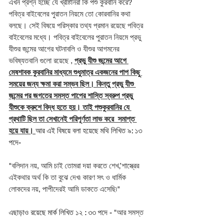
এখন প্রশ্ন হচ্ছে যে খ্রীষ্টানরা কি পশু কুরবানি করে?
পবিত্র বাইবেলের পুরাতন নিয়মে তো কোরবানির কথা 
বলছে। সেই বিষয়ে পরিস্কার তথ্য প্রমান রয়েছে পবিত্র 
বাইবেলের মধ্যে। পবিত্র বাইবেলের পুরাতন নিয়মে প্রভু 
যীশুর জন্মের আগের ঘটনাবলি ও যীশুর আগমনের 
ভবিষ্যতবানি গুলো রয়েছে , 
প্রভু যীশু জন্মের আগে 
মেষশাবক কুরবানির মাধ্যমে শুধুমাত্র একজনের পাপ কিছু 
সময়ের জন্য ক্ষমা করা সম্ভব ছিল। কিন্তু প্রভু যীশু 
জন্মের পর জগতের সমস্ত পাপের শাস্তি স্বরুপ প্রভু 
যীশুকে ক্রুশে বিদ্ধ হতে হয়। তাই পশুকুরবানির যে 
প্রথাটি ছিল তা সেখানেই পরিপূর্ণতা লাভ করে  সমাপ্ত 
হয়ে যায়।
আর এই বিষয়ে বলা হয়েছে মথি লিখিত ৯: ১৩ 
পদে- 
"বলিদান নয়, আমি চাই তোমরা দয়া করতে শেখ,’শাস্ত্রের 
এইকথার অর্থ কি তা বুঝে দেখ৷ কারণ সৎ ও ধার্মিক 
লোকদের নয়, পাপীদেরই আমি ডাকতে এসেছি৷"
এছাড়াও রয়েছে মার্ক লিখিত ১২ : ৩৩ পদে -
 "আর সমস্ত 