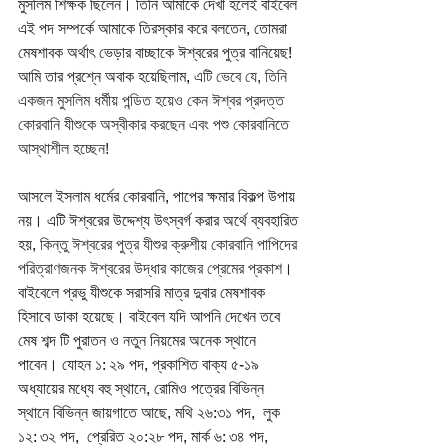
মুসলিম শিক্ষক ছিলেন। তিনি আমাকে দেখা হলেই বাইবেল 
এই পদ সম্পর্কে আমাকে তিরস্কার করে বলতেন, তোমরা 
মেষশাবক অর্থাৎ ভেড়ার বাচ্ছাকে ঈশ্বরের পুত্র বানিয়েছ! 
আমি তার প্রশ্নে অবাক হয়েছিলাম, 
এটি ভেবে যে, তিনি 
একজন মুসলিম ধর্মীয় পন্ডিত হয়েও কেন ঈশ্বর প্রদত্ত 
কোরবানি যীশুকে অস্বীকার করছেন এবং পশু কোরবানিতে 
আস্থাশীল হচ্ছেন! 
আসলে ইসলাম ধর্মের কোরবানি, পাপের ক্ষমার বিকল্প উপায় 
নয়। এটি ঈশ্বরের উদ্দেশ্য উৎস্বর্গ করার অর্থে ব্যবহারিত 
হয়, 
কিন্তু ঈশ্বরের পুত্র যীশুর ক্রুশীয় কোরবানি পাপিদের 
পরিত্রাণজনক ঈশ্বরের উদ্ধার কাজের প্রেমের প্রকাশ
। 
বাইবেলে প্রভু যীশুকে সরাসরি মাত্র দুবার মেষশাবক 
হিসাবে ডাকা হয়েছে। বাইবেল যদি আপনি দেখেন তবে 
মেষ শব্দ টি পুরাতন ও নতুন নিয়মের অনেক স্থানে 
পাবেন। যোহন ১: ২৯ পদ, প্রকাশিত বাক্য ৫-১৯ 
অধ্যায়ের মধ্যে বহু স্থানে, রোমিও পত্রের বিভিন্ন 
স্থানে বিভিন্ন জায়গাতে আছে, মথি ২৬:৩১ পদ,  লুক 
১২: ৩২ পদ,  প্রেরিত ২০:২৮ পদ, মার্ক ৬: ৩৪ পদ, 