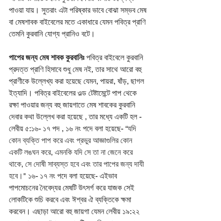
পাওয়া যায়। সুতরাং এটা পরিষ্কার ভাবে বোঝা সম্ভব মেষ 
বা মেষশাবক বাইবেলের মতে একাধারে যেমন পবিত্র প্রাণি 
তেমনি কুরবানি যোগ্য প্রানিও বটে। 
পাপের জন্য মেষ শাবক কুরবানিঃ
 পবিত্র বাইবেলে কুরবানি 
প্রদত্ত প্রাণি হিসাবে শুধু মেষ নই, তার সাথে আরো বহু 
প্রাণীকে উল্লেখ্য করা হয়েছে যেমন, পায়রা, ষাঁড়, ছাগল 
ইত্যাদি। পবিত্র বাইবেলের ওল্ড টেষ্টামেন্টে পাপ থেকে 
রক্ষা পাওয়ার জন্য বহু জায়গাতে মেষ শাবকের কুরবানি 
দেবার কথা উল্লেখ করা হয়েছে , তার মধ্যে একটি হল - 
লেবীয় ৫:১৬- ১৭ পদ , ১৬ নং পদে বলা হয়েছে- 
“যদি 
কোন ব্যক্তি পাপ করে এবং প্রভুর আজ্ঞাগুলির কোন 
একটি লঙঘন করে, এমনকি যদি সে তা না জেনে করে 
থাকে, সে দোষী সাব্যস্ত হবে এবং তার পাপের জন্য দাযী 
হবে।"
 ১৬- ১৭ নং পদে বলা হয়েছে- এইভাব 
পাপমোচনের নৈবেদ্যর মেষটি উৎসর্গ করে যাজক সেই 
লোকটিকে শুচি করবে এবং ঈশ্বর ঐ ব্যক্তিকে ক্ষমা 
করবেন। এছাড়া আরো বহু জায়গা যেমন লেবীয় ১৯:২২ 