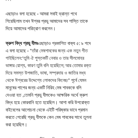
এছাড়াও বলা হয়েছে - আমরা সবাই ভ্রান্ত পথে 
গিয়েছিলাম তখন ঈশ্বর প্রভু আমাদের সব শাস্তি তাকে 
দিয়ে আমাদের পরিত্রাণ করলেন। 
ক্রুশ বিদ্ধ প্রভু যীশুঃ
এছাড়াও প্রকাশিত বাক্য ৫: ৯ পদে 
এ বলা হয়েছে - 
"তাঁরা মেষশাবকের জন্য এক নতুন গীত 
গাইছিলেন:‘তুমি ঐ পুস্তকটি নেবার ও তার সীলমোহর 
ভাঙ্গার য়োগ্য, কারণ তুমি বলি হয়েছিলে; আর তোমার রক্ত 
দিয়ে সমস্ত উপজাতি, ভাষা, সম্প্রদায় ও জাতির মধ্য 
থেকে ঈশ্বরের উদ্দেশ্যে লোকদের কিনেছ৷"
 পূৰ্বে যেমন 
মানুষের পাপের জন্য একটি নিরিহ মেষ শাবককে বলি 
দেওয়া হত ,তেমনি প্রভু যীশুকেও আক্ষরিক অর্থে ক্রুশ 
বিদ্ধ হয়ে কোরবানি হতে হয়েছিল। আশা করি উপরোক্ত 
বাইবেলের আলোচনা থেকে এইটি পরিষ্কার ভাবে প্রমান 
করতে পেরেছি প্রভু যীশুকে কেন মেষ শাবকের সাথে তুলনা 
করা হয়েছিল। 