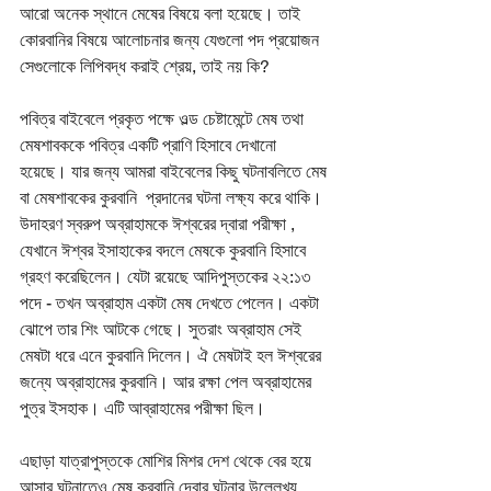
আরো অনেক স্থানে মেষের বিষয়ে বলা হয়েছে। তাই 
কোরবানির বিষয়ে আলোচনার জন্য যেগুলো পদ প্রয়োজন 
সেগুলোকে লিপিবদ্ধ করাই শ্রেয়, তাই নয় কি? 
পবিত্র বাইবেলে প্রকৃত পক্ষে ওল্ড চেষ্টামেন্টে মেষ তথা 
মেষশাবককে পবিত্র একটি প্রাণি হিসাবে দেখানো 
হয়েছে। যার জন্য আমরা বাইবেলের কিছু ঘটনাবলিতে মেষ 
বা মেষশাবকের কুরবানি  প্রদানের ঘটনা লক্ষ্য করে থাকি। 
উদাহরণ স্বরুপ অব্রাহামকে ঈশ্বরের দ্বারা পরীক্ষা , 
যেখানে ঈশ্বর ইসাহাকের বদলে মেষকে কুরবানি হিসাবে 
গ্রহণ করেছিলেন। যেটা রয়েছে আদিপুস্তকের ২২:১৩ 
পদে - তখন অব্রাহাম একটা মেষ দেখতে পেলেন। একটা 
ঝোপে তার শিং আটকে গেছে। সুতরাং অব্রাহাম সেই 
মেষটা ধরে এনে কুরবানি দিলেন। ঐ মেষটাই হল ঈশ্বরের 
জন্যে অব্রাহামের কুরবানি। আর রক্ষা পেল অব্রাহামের 
পুত্র ইসহাক। এটি আব্রাহামের পরীক্ষা ছিল। 
এছাড়া যাত্রাপুস্তকে মোশির মিশর দেশ থেকে বের হয়ে 
আসার ঘটনাতেও মেষ কুরবানি দেবার ঘটনার উল্লেখ্য 