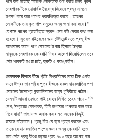
পদে বলা হয়েছে 
“যাজক লোকটিকে শুচি করার জন্য পুরুষ 
মেষশাবকটিকে দোষার্থক নৈবেদ্য হিসেবে প্রভুর সামনে 
উৎসর্গ করে তার পাপের প্রাযশ্চিত্ত করবে। তারপর 
লোকটিকে তার কৃত পাপ সমুহের জন্য ক্ষমা করা হবে।"
যেখানে 
পাপের প্রায়চিত্ত স্বরুপ মেষ বলি দেবার কথা বলা 
হয়েছে
। সুতরাং বাইবেলের অল্ড টেষ্টামেন্ট মতে প্রভু যীশু 
আগমনের আগে পাপ মোচনের উপায় হিসাবে ঈশ্বর 
মানুষকে মেষশাবক কোরবানি দিবার আদেশ দিয়েছিলেন তবে 
সেই শাবকটি হওয়া চাই, ক্রুটি ও কলঙ্কহীন। 
মেষশাবক হিসাবে যীশুঃ
 খ্রীষ্ট বিশ্বাসীদের মতে ঠিক একই 
ভাবে ঈশ্বর তার প্রীয় পুত্র যীশুকে সকল মানবজাতির পাপ 
মোচনের উদ্দেশ্যে কুরবানিদানের জন্য পৃথিবীতে পাঠান। 
যেমনটি আমরা দেখতে পাই যোহন লিখিত ১:২৯ পদে - 
"ঐ 
দেখ, ঈশ্বরের মেষশাবক, যিনি জগতের পাপভার বহন করে 
নিয়ে যান!"
 তাছাড়াও অবাক করার মত অনেক কিছুই 
রয়েছে বাইবেলে। 
প্রভু যীশু যে জন্ম গ্রহন করবেন এবং 
তাকে যে মানবজাতির পাপের ক্ষমার জন্য কোরবানি হতে 
হবে সেটা প্রভু যীশুর জন্মের প্রায় ৭০০ বছর আগেই বলা 