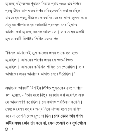
হয়েছে বাইবেলের পুরাতন নিয়মে প্রায় ৩০০ এর উপরে 
প্রভু যীশুর আগমনের উপর ভবিষ্যতবানি করা হয়েছিল। 
যার মধ্যে প্রভু যীশুকে কোরবানির মেষের সাথে তুলনা করে 
মানুষের পাপের জন্য কোরবানি প্রদত্ত মেষ হিসাবে 
বর্ননাও করা হয়েছে অনেক জায়গাতে। 
তার মধ্যে একটি 
হল ভাববাদী যিশাইয় লিখিত ৫৩:৫ পদ
"কিন্ত আমাদেরই ভুল কাজের জন্য তাকে হত হতে 
হয়েছিল। আমাদের পাপের জন্য সে ক্ষত-বিক্ষত 
হয়েছিল। আমাদের কাঙ্খিত শাস্তি সে পেয়েছিল। তার 
আঘাতের জন্য আমাদের আঘাত সেরে উঠেছিল।" 
এছাড়াও ভাববাদী যিশাইয় লিখিত পুস্তকের ৫৩: ৭ পদে 
বলা হয়েছে - 
"তার সঙ্গে নিষ্ঠুর ব্যবহার করা হয়েছিল এবং 
সে আত্মসমর্পণ করেছিল। সে কখনও প্রতিবাদ করেনি। 
মেষকে যেমন হত্যার জন্য নিয়ে যাওয়া হলে সে নালিশ 
করে না তেমনি সেও চুপচাপ ছিল।
মেষ যেমন তার পশম 
কাটার সময় কোন শব্দ করে না, সেও তেমনি তার মুখ খোলে 
নি
।" 