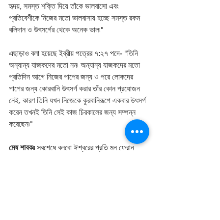
হৃদয়, সমস্ত শক্তি দিয়ে তাঁকে ভালবাসো এবং 
প্রতিবেশীকে নিজের মতো ভালবাসায় হচ্ছে সমস্ত রকম 
বলিদান ও উৎসর্গের থেকে অনেক ভাল৷" 
এছাড়াও বলা হয়েছে ইব্রীয় পত্রের ৭:২৭ পদে- 
"তিনি 
অন্যান্য যাজকদের মতো নন৷ অন্যান্য যাজকদের মতো 
প্রতিদিন আগে নিজের পাপের জন্য ও পরে লোকদের 
পাপের জন্য কোরবানি উৎসর্গ করার তাঁর কোন প্রযোজন 
নেই, কারণ তিনি যখন নিজেকে কুরবানিরূপে একবার উৎসর্গ 
করেন তখনই তিনি সেই কাজ চিরকালের জন্য সম্পন্ন 
করেছেন৷" 
মেষ শাবকঃ
 সবশেষে বলবো ঈশ্বরের প্রতি মন ফেরান 
কারন ঈশ্বর দয়াময় ও ক্ষমাশীল। যার প্রমান স্বরুপ 
ঈশ্বর তার একমাত্র পুত্রকে মানব জাতির পাপ থেকে 
পরিত্রাণের জন্য কুরবানি করেছেন। 
'‘মেষশাবক, যিনি হত হইয়াছিলেন, 