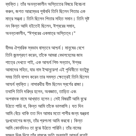
ব্যক্তি। তাঁর অনন্তকালীন অস্তিতের বিষয়ে বিবেচনা 
করুন, জগত আরম্ভের পূর্বাবধি তিনি ছিলেন পিতার এক 
মাত্র সত্ত্বা। তিনি ছিলেন পিতার সহিত সমান। তিনি সৃষ্ট 
নন কিন্ত আদি হইতেই ছিলেন, ঈশ্বরের সমান, 
অনন্তকালীন, “ঈশ্বরের একমাত্র অস্তিত্ব।” 
যীশুর ঐশ্বরিক স্বভাব বাস্তবে আশ্চর্য। মানুষের বেশে 
তিনি জন্মগ্রহণ করেন, তাঁকে আমরা বেথলহেমের জাব 
পাত্রে দেখতে পাই, এক আশ্চর্য শিশু সন্তান, ঈশ্বর 
আমাদের সহিত, যার নাম ইম্মানুয়েল! এই পৃথিবীতে যতটুকু 
সময় তিনি যাপন করেন তার সমস্ত ক্ষেত্রেই তিনি ছিলেন 
আশ্চর্য ব্যক্তি। নাসারথীয় যীশু ছিলেন স্বর্গের রাজা। 
তথাপি তিনি দরিদ্র হলেন, অবজ্ঞাত, তাড়িত এবং 
অপবাদক নামে আখ্যাত হলেন। সেই বিষয়টি আমি বুঝে 
উঠতে পারি না, কিন্ত আমি তাঁকে ভালবাসি। যত দিন 
আমি বেঁচে থাকি তত দিন আমার মতো পাপীর জন্য যন্ত্রনা 
দুঃখভোগের জন্য, তাঁর প্রশংসা আমি করবো। কিন্ত 
আমি কোনদিনও তা বুঝে উঠতে পারিনি। তাঁর নামের 
সমুদয় দিক দিয়ে তাঁর নামকে অতি অবশ্যই আশ্চর্য বলেই 