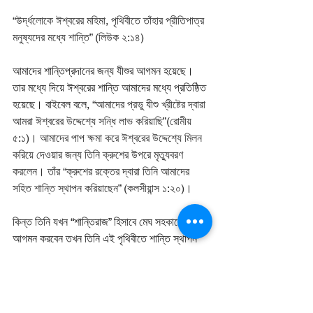
“উর্দ্ধলোকে ঈশ্বরের মহিমা, পৃথিবীতে তাঁহার প্রীতিপাত্র 
মনুষ্যদের মধ্যে শান্তি” (লিউক ২:১৪)
আমাদের শান্তিপ্রদানের জন্য যীশুর আগমন হয়েছে। 
তার মধ্যে দিয়ে ঈশ্বরের শান্তি আমাদের মধ্যে প্রতিষ্ঠিত 
হয়েছে। বাইবেল বলে, 
“আমাদের প্রভু যীশু খ্রীষ্টের দ্বারা 
আমরা ঈশ্বরের উদ্দেশ্যে সন্ধি লাভ করিয়াছি”(রোমীয় 
৫:১)। আমাদের পাপ ক্ষমা করে ঈশ্বরের উদ্দেশ্যে মিলন 
করিয়ে দেওয়ার জন্য তিনি ক্রুশের উপরে মৃত্যুবরণ 
করলেন। তাঁর “ক্রুশের রক্তের দ্বারা তিনি আমাদের 
সহিত শান্তি স্থাপন করিয়াছেন” (কলসীয়ান্স ১:২০)।
কিন্ত তিনি যখন “শান্তিরাজ” হিসাবে মেঘ সহকারে পুনরায় 
আগমন করবেন তখন তিনি এই পৃথিবীতে শান্তি স্থাপন 
করবেন। সেই দিনে 
“আর তিনি জাতিগনের মধ্যে বিচার 
করিবেন, অনেক দেশের লোক সম্বন্ধে নিষ্পত্তি করিবেন; 
আর তাহারা আপন আপন খড়গ ভাঙ্গিয়া লাঙ্গলের ফাল 
গরিবে, ও আপন আপন বর্শা ভাঙ্গিয়া কাস্তে গরিবে; এক 