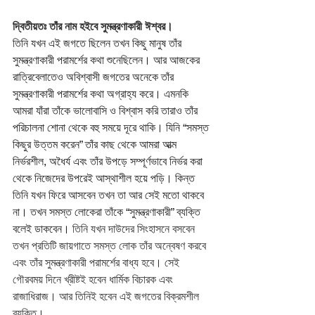
দ্বিতীয়তঃ তাঁর নাম হইবে সুমন্ত্রণাকারী ঈশ্বর। 
তিনি যখন এই জগতে ছিলেন তখন কিছু মানুষ তাঁর 
সুমন্ত্রণাকারী পরামর্শের কথা শুনেছিলেন। আর আজকের 
রাত্রিবেলাতেও অবিশ্বাসী জগতের অনেকে তাঁর 
সুমন্ত্রণাকারী পরামর্শের কথা অগ্রাহ্য করে। এমনকি 
আমরা যাঁরা তাঁকে ভালোবাসি ও বিশ্বাস করি তারাও তাঁর 
পরিচালনা শোনা থেকে বহু সময়ে দূরে থাকি। যিনি “সমস্ত 
কিছুর উত্তম করেন” তাঁর কাছ থেকে আমরা আত্ম 
নির্ভরশীল, অধৈর্য এবং তাঁর উপড়ে সম্পূর্ণভাবে নির্ভর করা 
থেকে নিজেদের উপরেই আস্থাশীল হয়ে পড়ি। কিন্ত 
তিনি যখন ফিরে আসবেন তখন তা আর সেই মতো থাকবে 
না। তখন সমস্ত লোকেরা তাঁকে “সুমন্ত্রণাকারী” ব্যক্তি 
বলেই ডাকবেন। 
তিনি যখন দাউদের সিংহাসনে বসবেন 
তখন প্রতিটি জায়গাতে সমস্ত লোক তাঁর অন্বেষণ করবে 
এবং তাঁর সুমন্ত্রণাকারী পরামর্শের বাধ্য হবে। সেই 
গৌরবময় দিনে খ্রীষ্টই হবেন ধার্মিক বিচারক এবং 
রাজাধিরাজ। আর তিনিই হবেন এই জগতের বিক্রমশীল 
ব্যক্তি।