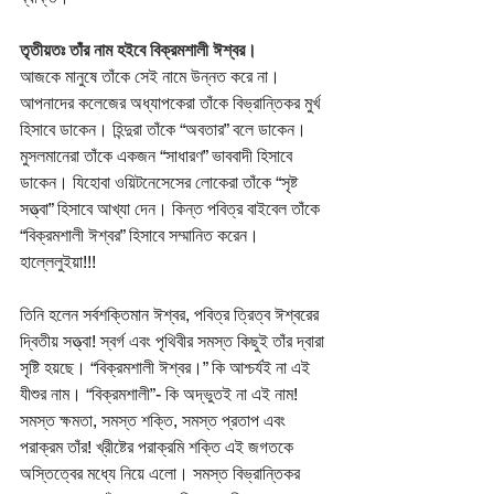
তৃতীয়তঃ তাঁর নাম হইবে বিক্রমশালী ঈশ্বর। 
আজকে মানুষে তাঁকে সেই নামে উন্নত করে না। 
আপনাদের কলেজের অধ্যাপকেরা তাঁকে বিভ্রান্তিকর মুর্খ 
হিসাবে ডাকেন। হিন্দুরা তাঁকে “অবতার” বলে ডাকেন। 
মুসলমানেরা তাঁকে একজন “সাধারণ” ভাববাদী হিসাবে 
ডাকেন। যিহোবা ওয়িটনেসেসের লোকেরা তাঁকে “সৃষ্ট 
সত্ত্বা” হিসাবে আখ্যা দেন। কিন্ত পবিত্র বাইবেল তাঁকে 
“বিক্রমশালী ঈশ্বর” হিসাবে সম্মানিত করেন। 
হাল্লেলুইয়া!!! 
তিনি হলেন সর্বশক্তিমান ঈশ্বর, পবিত্র ত্রিত্ব ঈশ্বরের 
দ্বিতীয় সত্ত্বা! স্বর্গ এবং পৃথিবীর সমস্ত কিছুই তাঁর দ্বারা 
সৃষ্টি হয়ছে। “বিক্রমশালী ঈশ্বর।” কি আশ্চর্যই না এই 
যীশুর নাম। “বিক্রমশালী”- কি অদ্ভুতই না এই নাম! 
সমস্ত ক্ষমতা, সমস্ত শক্তি, সমস্ত প্রতাপ এবং 
পরাক্রম তাঁর! খ্রীষ্টের পরাক্রমি শক্তি এই জগতকে 
অস্তিত্বের মধ্যে নিয়ে এলো। সমস্ত বিভ্রান্তিকর 