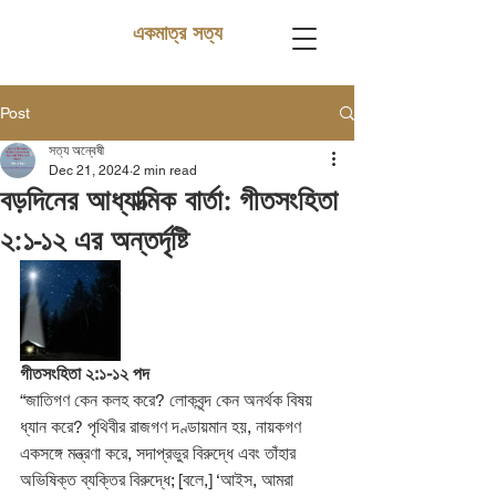
একমাত্র সত্য
Post
সত্য অন্বেষী
Dec 21, 2024
2 min read
বড়দিনের আধ্যাত্মিক বার্তা: গীতসংহিতা
২:১-১২ এর অন্তর্দৃষ্টি
গীতসংহিতা ২:১-১২ পদ
“জাতিগণ কেন কলহ করে? লোকবৃন্দ কেন অনর্থক বিষয় 
ধ্যান করে? পৃথিবীর রাজগণ দণ্ডায়মান হয়, নায়কগণ 
একসঙ্গে মন্ত্রণা করে, সদাপ্রভুর বিরুদ্ধে এবং তাঁহার 
অভিষিক্ত ব্যক্তির বিরুদ্ধে; [বলে,] ‘আইস, আমরা 