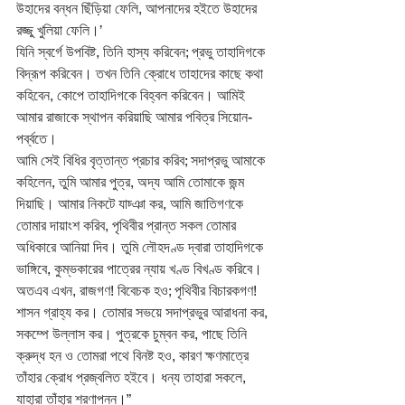
উহাদের বন্ধন ছিঁড়িয়া ফেলি, আপনাদের হইতে উহাদের 
রজ্জু খুলিয়া ফেলি।’
যিনি স্বর্গে উপবিষ্ট, তিনি হাস্য করিবেন; প্রভু তাহাদিগকে 
বিদ্রূপ করিবেন। তখন তিনি ক্রোধে তাহাদের কাছে কথা 
কহিবেন, কোপে তাহাদিগকে বিহ্বল করিবেন। আমিই 
আমার রাজাকে স্থাপন করিয়াছি আমার পবিত্র সিয়োন-
পর্ব্বতে।
আমি সেই বিধির বৃত্তান্ত প্রচার করিব; সদাপ্রভু আমাকে 
কহিলেন, তুমি আমার পুত্র, অদ্য আমি তোমাকে জন্ম 
দিয়াছি। আমার নিকটে যাচ্ঞা কর, আমি জাতিগণকে 
তোমার দায়াংশ করিব, পৃথিবীর প্রান্ত সকল তোমার 
অধিকারে আনিয়া দিব। তুমি লৌহদণ্ড দ্বারা তাহাদিগকে 
ভাঙ্গিবে, কুম্ভকারের পাত্রের ন্যায় খণ্ড বিখণ্ড করিবে।
অতএব এখন, রাজগণ! বিবেচক হও; পৃথিবীর বিচারকগণ! 
শাসন গ্রাহ্য কর। তোমার সভয়ে সদাপ্রভুর আরাধনা কর, 
সকম্পে উল্লাস কর। পুত্রকে চুম্বন কর, পাছে তিনি 
ক্রুদ্ধ হন ও তোমরা পথে বিনষ্ট হও, কারণ ক্ষণমাত্রে 
তাঁহার ক্রোধ প্রজ্বলিত হইবে। ধন্য তাহারা সকলে, 
যাহারা তাঁহার শরণাপন্ন।”