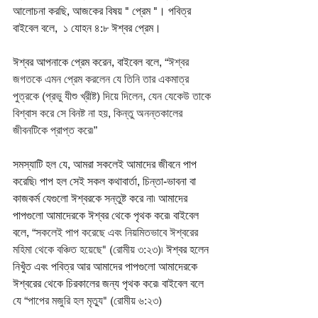
আলোচনা করছি, আজকের বিষয় " প্রেম "। পবিত্র 
বাইবেল বলে,  ১ যোহন ৪:৮ ঈশ্বর প্রেম।
ঈশ্বর আপনাকে প্রেম করেন, বাইবেল বলে, 
“ঈশ্বর 
জগতকে এমন প্রেম করলেন যে তিনি তার একমাত্র 
পুত্রকে (প্রভু যীশু খ্রীষ্ট) দিয়ে দিলেন, যেন যেকেউ তাকে 
বিশ্বাস করে সে বিনষ্ট না হয়, কিন্তু অনন্তকালের 
জীবনটিকে প্রাপ্ত করে৷”
সমস্যাটি হল যে, আমরা সকলেই আমাদের জীবনে পাপ 
করেছি৷ পাপ হল সেই সকল কথাবার্তা, চিন্তা-ভাবনা বা 
কাজকর্ম যেগুলো ঈশ্বরকে সন্তুষ্ট করে না৷ আমাদের 
পাপগুলো আমাদেরকে ঈশ্বর থেকে পৃথক করে৷ বাইবেল 
বলে, 
“সকলেই পাপ করেছে এবং নিয়মিতভাবে ঈশ্বরের 
মহিমা থেকে বঞ্চিত হয়েছে" (রোমীয় ৩:২৩)৷ 
ঈশ্বর হলেন 
নিখুঁত এবং পবিত্র আর আমাদের পাপগুলো আমাদেরকে 
ঈশ্বরের থেকে চিরকালের জন্য পৃথক করে৷ বাইবেল বলে 
যে 
“পাপের মজুরি হল মৃত্যু" (রোমীয় ৬:২৩)