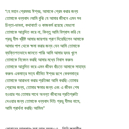
“হে মহান প্রেমময় ঈশ্বর, আমাকে প্রেম করার জন্য 
তোমাকে ধন্যবাদ ৷আমি বুঝি যে আমার জীবনে এমন সব 
চিন্তা-ভাবনা, কথাবার্তা ও কাজকর্ম রয়েছে যেগুলো 
তোমাকে আনন্দিত করে না, কিন্তু আমি বিশ্বাস করি যে 
প্রভু যীশু খ্রীষ্ট আমার জায়গায় প্রাণ দিয়েছিলেন আমাকে 
আমার পাপ থেকে ক্ষমা করার জন্য যেন আমি তোমাকে 
ব্যক্তিগতভাবে জানতে পারি৷ আমি আমার হৃদয় খুলে 
তোমাকে নিবেদন করছি আমার মধ্যে নিবাস করুন৷ 
তোমাকে আনন্দিত করে এমন জীবন বাঁচতে আমাকে সাহায্য 
করুন৷ একমাত্র সত্য জীবিত ঈশ্বর রূপে কেবলমাত্র 
তোমাকে আরাধনা করার প্রতিজ্ঞা আমি করছি৷ তোমার 
প্রেমের জন্য, তোমার ক্ষমার জন্য এবং এ জীবন শেষ 
হওয়ার পর তোমার সাথে অনন্ত জীবনের প্রতিশ্রুতি 
দেওয়ার জন্য তোমাকে ধন্যবাদ দিই৷ প্রভু যীশুর নামে, 
আমি প্রার্থনা করছি৷ আমিন৷”
কোরানের আল্লাহঃ সূরা আল বুরূজ:
১৪
 - তিনি ক্ষমাশীল, 