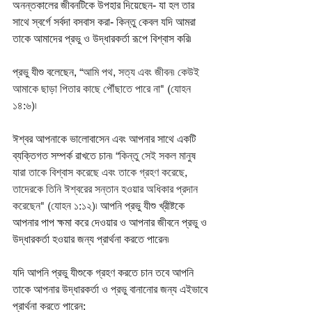
অনন্তকালের জীবনটিকে উপহার দিয়েছেন- যা হল তার 
সাথে স্বর্গে সর্বদা বসবাস করা- কিন্তু কেবল যদি আমরা 
তাকে আমাদের প্রভু ও উদ্ধারকর্তা রূপে বিশ্বাস করি৷
প্রভু যীশু বলেছেন,
 “আমি পথ, সত্য এবং জীবন৷ কেউই 
আমাকে ছাড়া পিতার কাছে পৌঁছাতে পারে না" (যোহন 
১৪:৬)৷
ঈশ্বর আপনাকে ভালোবাসেন এবং আপনার সাথে একটি 
ব্যক্তিগত সম্পর্ক রাখতে চান৷ 
“কিন্তু সেই সকল মানুষ 
যারা তাকে বিশ্বাস করেছে এবং তাকে গ্রহণ করেছে, 
তাদেরকে তিনি ঈশ্বরের সন্তান হওয়ার অধিকার প্রদান 
করেছেন" (যোহন ১:১২)৷
 আপনি প্রভু যীশু খ্রীষ্টকে 
আপনার পাপ ক্ষমা করে দেওয়ার ও আপনার জীবনে প্রভু ও 
উদ্ধারকর্তা হওয়ার জন্য প্রার্থনা করতে পারেন৷
যদি আপনি প্রভু যীশুকে গ্রহণ করতে চান তবে আপনি 
তাকে আপনার উদ্ধারকর্তা ও প্রভু বানানোর জন্য এইভাবে 
প্রার্থনা করতে পারেন: