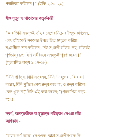
পদান্বিত করিলেন।" (ইফি ২:২০-২৩) 
যীশু মৃত্যু ও পাতালের কতৃর্ককারী 
"আর তিনি সমস্তই তাঁহার চরণের নিচে বশীভূত করিলেন, 
এবং তাঁহাকেই সকলের উপরে উচ্চ মস্তক করিয়া 
মণ্ডলীকে দান করিলেন; সেই মণ্ডলী তাঁহার দেহ, তাঁহারই 
পূর্ণতাস্বরূপ, যিনি সর্ববিষয়ে সমস্তই পূরণ করেন।" 
(প্রকাশিত বাক্য ১:১৭-১৮)
"যিনি পবিত্র, যিনি সত্যময়, যিনি ‘‘দায়ূদের চাবি ধারণ 
করেন, যিনি খুলিলে কেহ রুদ্ধ করে না, ও রুদ্ধ করিলে 
কেহ খুলে না,” তিনি এই কথা কহেন; "(প্রকাশিত বাক্য 
৩:৭)
স্বর্গ, অনন্তজীবন বা চুড়ান্ত পরিত্রাণ দেওয়া তাঁর 
অধিকার -
"যাহার কর্ণ আছে, সে শুনুক, আত্মা মণ্ডলীগণকে কি 