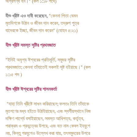
অগ্রগণ্য হন।" (কল ১:১৮ পদে)
যীশু খ্রীষ্ট এও দাবী করেছেন, 
"কেননা পিতা যেমন 
মৃতদিগকে উঠান ও জীবন দান করেন, তদ্রুপ পুত্র 
যাদেরকে ইচ্ছা, জীবন দান করেন" (যোহন ৫:২১)
যীশু খ্রীষ্ট সমস্ত সৃষ্টির প্রথমজাত
"ইনিই অদৃশ্য ঈশ্বরের প্রতিমূর্তি, সমুদয় সৃষ্টির 
প্রথমজাত; কেননা তাঁহাতেই সকলই সৃষ্ট হইয়াছে।" (কল 
১:১৫ পদ )
যীশু খ্রীষ্ট ঈশ্বরের সৃষ্টির শাসনকর্তা 
"যাহা তিনি খ্রীষ্টে সাধন করিয়াছেন; ফলতঃ তিনি তাঁহাকে 
মৃতগণের মধ্য হইতে উঠাইয়াছেন, এবং স্বর্গীয়স্থানে নিজ 
দক্ষিণ পার্শ্বে বসাইয়াছেন, সমস্ত আধিপত্য, কর্তৃত্ব, 
পরাক্রম ও প্রভুত্বের উপরে, এবং যত নাম কেবল ইহযুগে 
নয়, কিন্তু পরযুগেও উল্লেখ করা যায়, তৎসমুদয়ের উপরে 