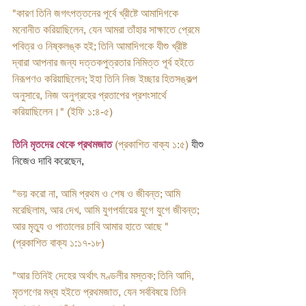
"কারণ তিনি জগৎপত্তনের পূর্বে খ্রীষ্টে আমাদিগকে 
মনোনীত করিয়াছিলেন, যেন আমরা তাঁহার সাক্ষাতে প্রেমে 
পবিত্র ও নিষ্কলঙ্ক হই; তিনি আমাদিগকে যীশু খ্রীষ্ট 
দ্বারা আপনার জন্য দত্তকপুত্রতার নিমিত্ত পূর্ব হইতে 
নিরূপণও করিয়াছিলেন; ইহা তিনি নিজ ইচ্ছার হিতসঙ্কল্প 
অনুসারে, নিজ অনুগ্রহের প্রতাপের প্রশংসার্থে 
করিয়াছিলেন।" (ইফি ১:৪-৫)
তিনি মৃতদের থেকে প্রথমজাত
 (প্রকাশিত বাক্য ১:৫)
 যীশু 
নিজেও দাবি করেছেন, 
"ভয় করো না, আমি প্রথম ও শেষ ও জীবন্ত; আমি 
মরেছিলাম, আর দেখ, আমি যুগপর্যায়ের যুগে যুগে জীবন্ত; 
আর মৃত্যু ও পাতালের চাবি আমার হাতে আছে " 
(প্রকাশিত বাক্য ১:১৭-১৮)
"আর তিনিই দেহের অর্থাৎ মণ্ডলীর মস্তক; তিনি আদি, 
মৃতগণের মধ্য হইতে প্রথমজাত, যেন সর্ববিষয়ে তিনি 