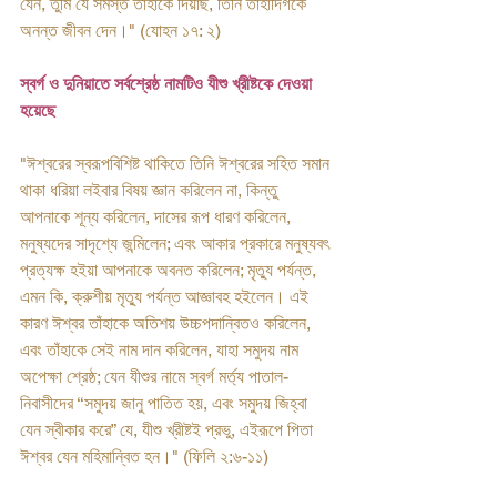
যেন, তুমি যে সমস্ত তাঁহাকে দিয়াছ, তিনি তাহাদিগকে 
অনন্ত জীবন দেন।" (যোহন ১৭: ২)
স্বর্গ ও দুনিয়াতে সর্বশ্রেষ্ঠ নামটিও যীশু খ্রীষ্টকে দেওয়া 
হয়েছে
"ঈশ্বরের স্বরূপবিশিষ্ট থাকিতে তিনি ঈশ্বরের সহিত সমান 
থাকা ধরিয়া লইবার বিষয় জ্ঞান করিলেন না, কিন্তু 
আপনাকে শূন্য করিলেন, দাসের রূপ ধারণ করিলেন, 
মনুষ্যদের সাদৃশ্যে জন্মিলেন; এবং আকার প্রকারে মনুষ্যবৎ 
প্রত্যক্ষ হইয়া আপনাকে অবনত করিলেন; মৃত্যু পর্যন্ত, 
এমন কি, ক্রুশীয় মৃত্যু পর্যন্ত আজ্ঞাবহ হইলেন। এই 
কারণ ঈশ্বর তাঁহাকে অতিশয় উচ্চপদান্বিতও করিলেন, 
এবং তাঁহাকে সেই নাম দান করিলেন, যাহা সমুদয় নাম 
অপেক্ষা শ্রেষ্ঠ; যেন যীশুর নামে স্বর্গ মর্ত্য পাতাল-
নিবাসীদের ‘‘সমুদয় জানু পাতিত হয়, এবং সমুদয় জিহ্বা 
যেন স্বীকার করে” যে, যীশু খ্রীষ্টই প্রভু, এইরূপে পিতা 
ঈশ্বর যেন মহিমান্বিত হন।" (ফিলি ২:৬-১১)