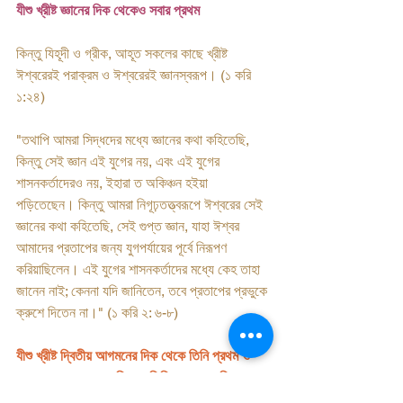
যীশু খ্রীষ্ট জ্ঞানের দিক থেকেও সবার প্রথম
কিন্তু যিহূদী ও গ্রীক, আহূত সকলের কাছে খ্রীষ্ট 
ঈশ্বরেরই পরাক্রম ও ঈশ্বরেরই জ্ঞানস্বরূপ। (১ করি 
১:২৪)
"তথাপি আমরা সিদ্ধদের মধ্যে জ্ঞানের কথা কহিতেছি, 
কিন্তু সেই জ্ঞান এই যুগের নয়, এবং এই যুগের 
শাসনকর্তাদেরও নয়, ইহারা ত অকিঞ্চন হইয়া 
পড়িতেছেন। কিন্তু আমরা নিগূঢ়তত্ত্বরূপে ঈশ্বরের সেই 
জ্ঞানের কথা কহিতেছি, সেই গুপ্ত জ্ঞান, যাহা ঈশ্বর 
আমাদের প্রতাপের জন্য যুগপর্যায়ের পূর্বে নিরূপণ 
করিয়াছিলেন। এই যুগের শাসনকর্তাদের মধ্যে কেহ তাহা 
জানেন নাই; কেননা যদি জানিতেন, তবে প্রতাপের প্রভুকে 
ক্রুশে দিতেন না।" (১ করি ২: ৬-৮)
যীশু খ্রীষ্ট দ্বিতীয় আগমনের দিক থেকে তিনি প্রথম ও 
শেষ, এখন মোহাম্মাদ যদি বলে তিনি শেষ কোন দিক থেকে, 
যীশু তো দ্বিতীয় আগমন সবার শেষেই করছেন।